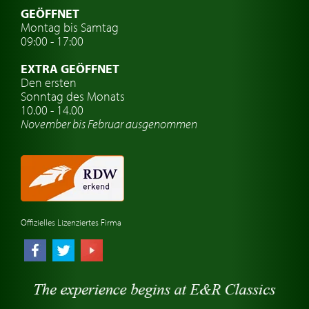
Oldtimer mit h-kennzeichen
GEÖFFNET
Montag bis Samtag
Auto Oldtimer Markt
09:00 - 17:00
Oldtimer Classic
EXTRA GEÖFFNET
Oldtimer-Versicherung
Den ersten
Sonntag des Monats
Oldtimer-Clubs
10.00 - 14.00
November bis Februar ausgenommen
Oldtimer-Reisen
Oldtimerwerkstatt
Automarken uhren
Offizielles Lizenziertes Firma