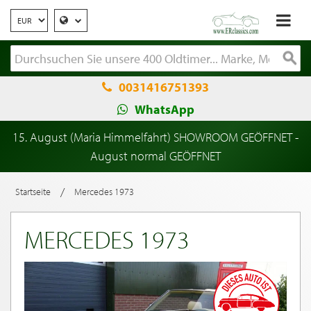
0031416751393
WhatsApp
15. August (Maria Himmelfahrt) SHOWROOM GEÖFFNET -
August normal GEÖFFNET
/
Startseite
Mercedes 1973
MERCEDES 1973