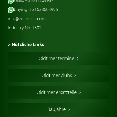
sales: +31641269957
buying: +31638603996
info@erclassics.com
Industry No. 1302
> Nützliche Links
Oldtimer Kaufen
Oldtimer termine
Oldtimers in Europa
Amerikanische Oldtimer
Oldtimer clubs
Englische Oldtimer
Französischer Oldtimer
Oldtimer ersatzteile
Deutsche Oldtimer
Italienische Oldtimer
Baujahre
Schwedische Oldtimer