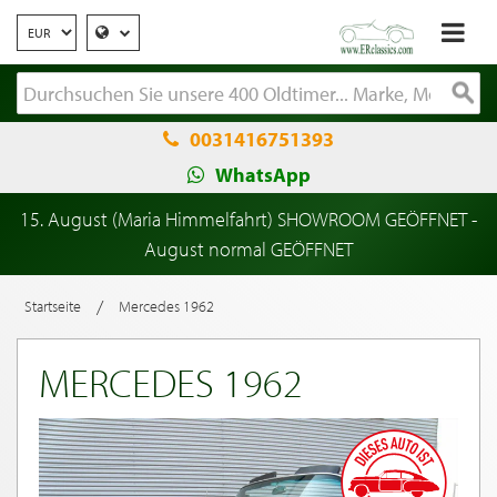
0031416751393
WhatsApp
15. August (Maria Himmelfahrt) SHOWROOM GEÖFFNET -
August normal GEÖFFNET
/
Startseite
Mercedes 1962
MERCEDES 1962