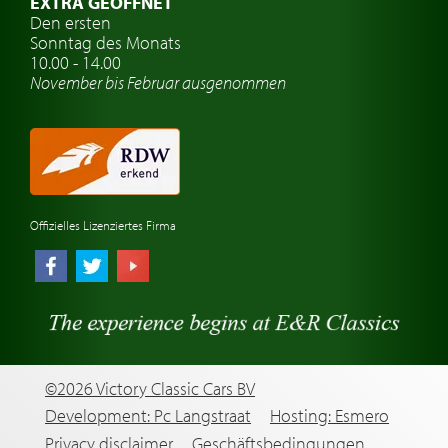
EXTRA GEÖFFNET
Oldtimer-Versicherung
Den ersten
Sonntag des Monats
Oldtimer-Clubs
10.00 - 14.00
November bis Februar ausgenommen
Oldtimer-Reisen
Oldtimerwerkstatt
Automarken uhren
Offizielles Lizenziertes Firma
©2026 Victory Classic Cars BV
Development: Pc Langstraat
Hosting: Esmero
Privacy disclaimer
Geschäftsbedingungen