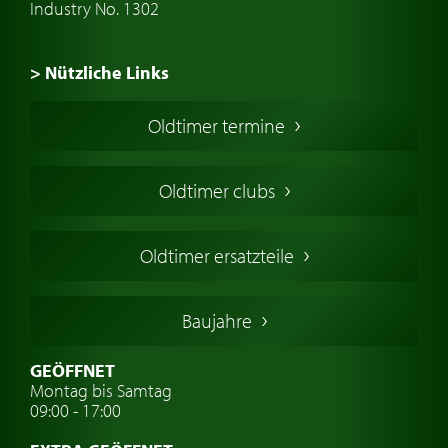
Industry No. 1302
> Nützliche Links
Oldtimer Kaufen
Oldtimer termine
Oldtimers in Europa
Amerikanische Oldtimer
Oldtimer clubs
Englische Oldtimer
Französischer Oldtimer
Oldtimer ersatzteile
Deutsche Oldtimer
Italienische Oldtimer
Baujahre
Schwedische Oldtimer
Oldtimer mit h-kennzeichen
GEÖFFNET
Montag bis Samtag
Auto Oldtimer Markt
09:00 - 17:00
Oldtimer Classic