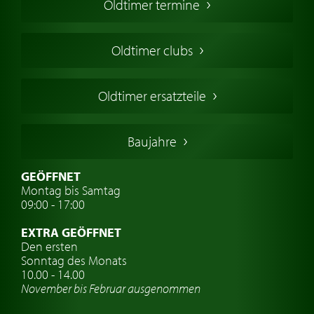
Oldtimer termine
Oldtimers in Europa
Amerikanische Oldtimer
Oldtimer clubs
Englische Oldtimer
Französischer Oldtimer
Oldtimer ersatzteile
Deutsche Oldtimer
Italienische Oldtimer
Baujahre
Schwedische Oldtimer
Oldtimer mit h-kennzeichen
GEÖFFNET
Montag bis Samtag
Auto Oldtimer Markt
09:00 - 17:00
Oldtimer Classic
EXTRA GEÖFFNET
Oldtimer-Versicherung
Den ersten
Sonntag des Monats
Oldtimer-Clubs
10.00 - 14.00
November bis Februar ausgenommen
Oldtimer-Reisen
Oldtimerwerkstatt