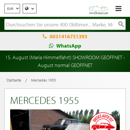
0031416751393
WhatsApp
15. August (Maria Himmelfahrt) SHOWROOM GEÖFFNET -
August normal GEÖFFNET
/
Startseite
Mercedes 1955
MERCEDES 1955