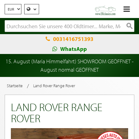
0031416751393
WhatsApp
15. August (Maria Himmelfahrt) SHOWROOM GEÖFFNET -
August normal GEÖFFNET
/
Startseite
Land Rover Range Rover
LAND ROVER RANGE
ROVER