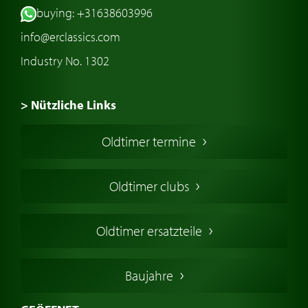
buying: +31638603996
info@erclassics.com
Industry No. 1302
> Nützliche Links
Oldtimer Kaufen
Oldtimer termine
Oldtimers in Europa
Amerikanische Oldtimer
Oldtimer clubs
Englische Oldtimer
Französischer Oldtimer
Oldtimer ersatzteile
Deutsche Oldtimer
Italienische Oldtimer
Baujahre
Schwedische Oldtimer
Oldtimer mit h-kennzeichen