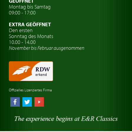
GEÖFFNET
Montag bis Samtag
Auto Oldtimer Markt
09:00 - 17:00
Oldtimer Classic
EXTRA GEÖFFNET
Oldtimer-Versicherung
Den ersten
Sonntag des Monats
Oldtimer-Clubs
10.00 - 14.00
November bis Februar ausgenommen
Oldtimer-Reisen
Oldtimerwerkstatt
Automarken uhren
Offizielles Lizenziertes Firma