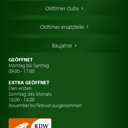
Amerikanische Oldtimer
Oldtimer clubs
Englische Oldtimer
Französischer Oldtimer
Oldtimer ersatzteile
Deutsche Oldtimer
Italienische Oldtimer
Baujahre
Schwedische Oldtimer
Oldtimer mit h-kennzeichen
GEÖFFNET
Montag bis Samtag
Auto Oldtimer Markt
09:00 - 17:00
Oldtimer Classic
EXTRA GEÖFFNET
Oldtimer-Versicherung
Den ersten
Sonntag des Monats
Oldtimer-Clubs
10.00 - 14.00
November bis Februar ausgenommen
Oldtimer-Reisen
Oldtimerwerkstatt
Automarken uhren