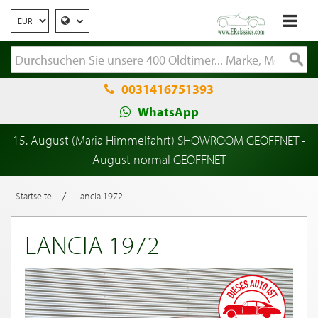
0031416751393
WhatsApp
15. August (Maria Himmelfahrt) SHOWROOM GEÖFFNET -
August normal GEÖFFNET
/
Startseite
Lancia 1972
LANCIA 1972