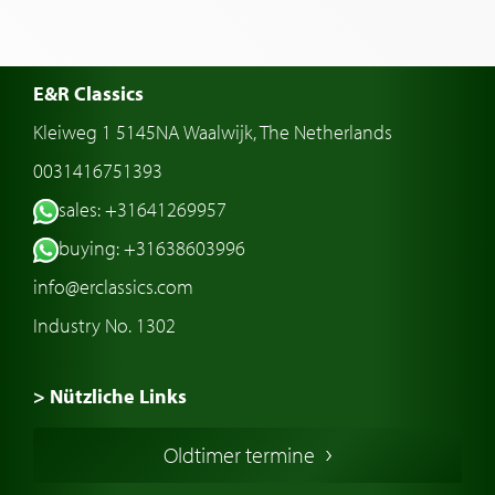
E&R Classics
Kleiweg 1 5145NA Waalwijk, The Netherlands
0031416751393
sales: +31641269957
buying: +31638603996
info@erclassics.com
Industry No. 1302
> Nützliche Links
Oldtimer Kaufen
Oldtimer termine
Oldtimers in Europa