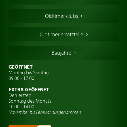
Oldtimers in Europa
Amerikanische Oldtimer
Oldtimer clubs
Englische Oldtimer
Französischer Oldtimer
Oldtimer ersatzteile
Deutsche Oldtimer
Italienische Oldtimer
Baujahre
Schwedische Oldtimer
Oldtimer mit h-kennzeichen
GEÖFFNET
Montag bis Samtag
Auto Oldtimer Markt
09:00 - 17:00
Oldtimer Classic
EXTRA GEÖFFNET
Oldtimer-Versicherung
Den ersten
Sonntag des Monats
Oldtimer-Clubs
10.00 - 14.00
November bis Februar ausgenommen
Oldtimer-Reisen
Oldtimerwerkstatt