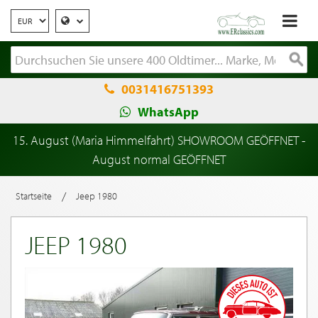
0031416751393
WhatsApp
15. August (Maria Himmelfahrt) SHOWROOM GEÖFFNET -
August normal GEÖFFNET
/
Startseite
Jeep 1980
JEEP 1980