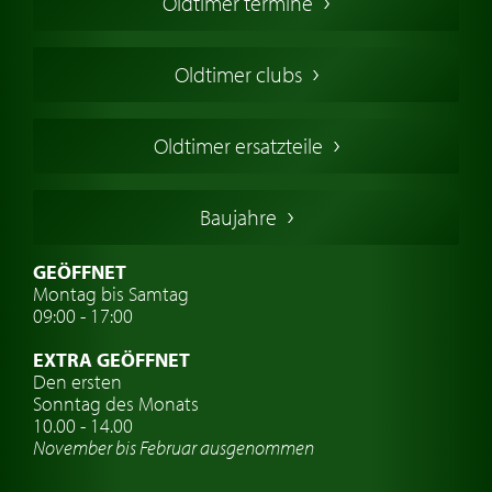
Oldtimer termine
Oldtimers in Europa
Amerikanische Oldtimer
Oldtimer clubs
Englische Oldtimer
Französischer Oldtimer
Oldtimer ersatzteile
Deutsche Oldtimer
Italienische Oldtimer
Baujahre
Schwedische Oldtimer
Oldtimer mit h-kennzeichen
GEÖFFNET
Montag bis Samtag
Auto Oldtimer Markt
09:00 - 17:00
Oldtimer Classic
EXTRA GEÖFFNET
Oldtimer-Versicherung
Den ersten
Sonntag des Monats
Oldtimer-Clubs
10.00 - 14.00
November bis Februar ausgenommen
Oldtimer-Reisen
Oldtimerwerkstatt