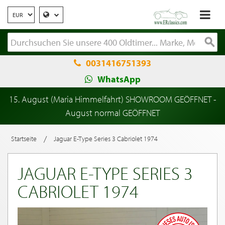
0031416751393
WhatsApp
15. August (Maria Himmelfahrt) SHOWROOM GEÖFFNET -
August normal GEÖFFNET
/
Startseite
Jaguar E-Type Series 3 Cabriolet 1974
JAGUAR E-TYPE SERIES 3
CABRIOLET 1974