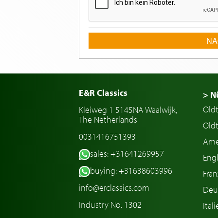
NA
E&R Classics
> N
Old
Kleiweg 1 5145NA Waalwijk,
The Netherlands
Oldt
0031416751393
Ame
sales: +31641269957
Engl
buying: +31638603996
Fran
info@erclassics.com
Deu
Industry No. 1302
Ital