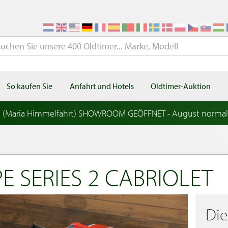
So kaufen Sie
Anfahrt und Hotels
Oldtimer-Auktion
t (Maria Himmelfahrt) SHOWROOM GEÖFFNET - August norma
E SERIES 2 CABRIOLET
Di