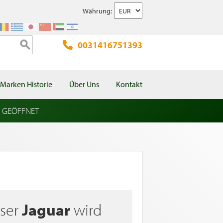
Währung:
0031416751393
Marken Historie
Über Uns
Kontakt
l GEÖFFNET
eser
Jaguar
wird