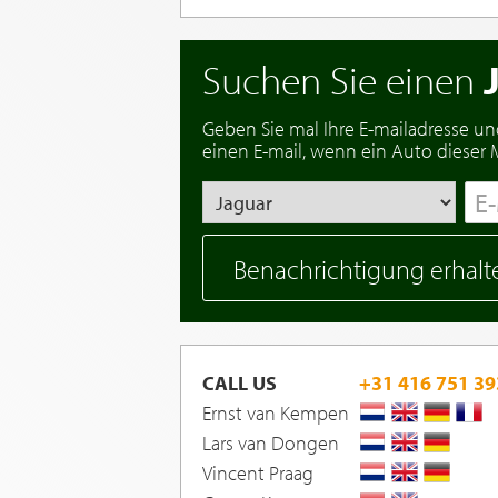
Suchen Sie einen
Geben Sie mal Ihre E-mailadresse un
einen E-mail, wenn ein Auto dieser Ma
Benachrichtigung erhalt
CALL US
+31 416 751 39
Ernst van Kempen
Lars van Dongen
Vincent Praag