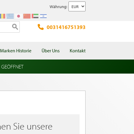
Währung:
0031416751393
Marken Historie
Über Uns
Kontakt
l GEÖFFNET
en Sie unsere