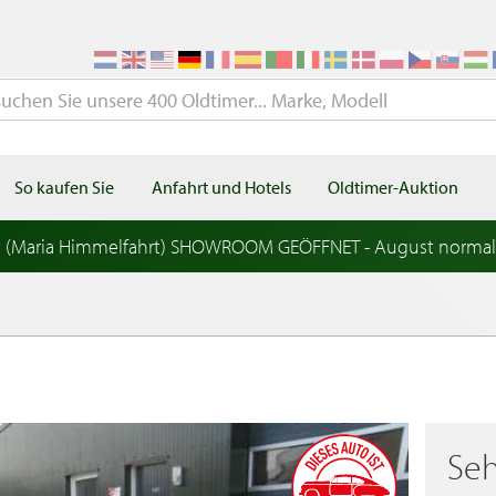
So kaufen Sie
Anfahrt und Hotels
Oldtimer-Auktion
t (Maria Himmelfahrt) SHOWROOM GEÖFFNET - August norma
Seh