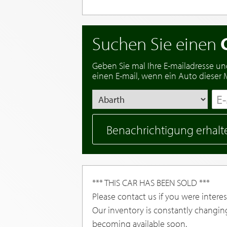
Suchen Sie einen
Geben Sie mal Ihre E-mailadresse un
einen E-mail, wenn ein Auto dieser Ma
Benachrichtigung erhalt
*** THIS CAR HAS BEEN SOLD ***
Please contact us if you were interest
Our inventory is constantly changin
becoming available soon.