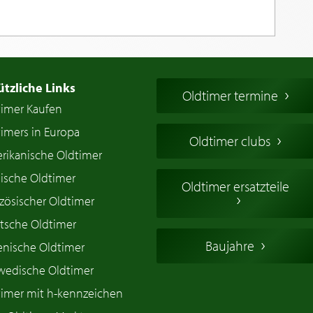
ützliche Links
Oldtimer termine
timer Kaufen
imers in Europa
Oldtimer clubs
rikanische Oldtimer
ische Oldtimer
Oldtimer ersatzteile
zösischer Oldtimer
tsche Oldtimer
Baujahre
ienische Oldtimer
wedische Oldtimer
timer mit h-kennzeichen