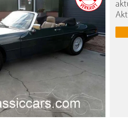
akt
Akt