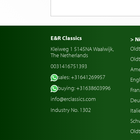
E&R Classics
> N
Old
Kleiweg 1 5145NA Waalwijk,
The Netherlands
Oldt
0031416751393
Ame
sales: +31641269957
Engl
buying: +31638603996
Fran
info@erclassics.com
Deu
Industry No. 1302
Ital
Sch
Old