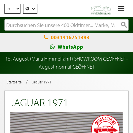
0031416751393
WhatsApp
15. August (Maria Himmelfahrt) SHOWROOM GEÖFFNET -
August normal GEÖFFNET
/
Startseite
Jaguar 1971
JAGUAR 1971