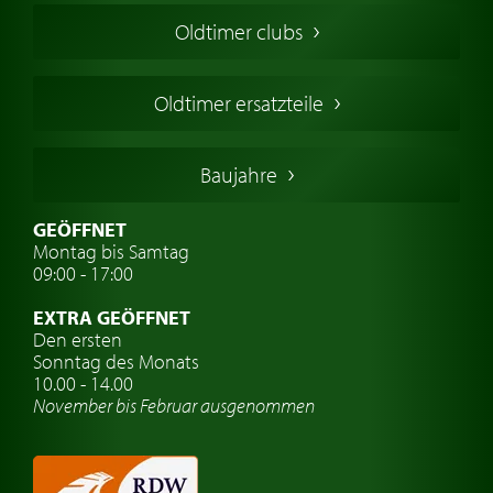
Amerikanische Oldtimer
Oldtimer clubs
Englische Oldtimer
Französischer Oldtimer
Oldtimer ersatzteile
Deutsche Oldtimer
Italienische Oldtimer
Baujahre
Schwedische Oldtimer
Oldtimer mit h-kennzeichen
GEÖFFNET
Montag bis Samtag
Auto Oldtimer Markt
09:00 - 17:00
Oldtimer Classic
EXTRA GEÖFFNET
Oldtimer-Versicherung
Den ersten
Sonntag des Monats
Oldtimer-Clubs
10.00 - 14.00
November bis Februar ausgenommen
Oldtimer-Reisen
Oldtimerwerkstatt
Automarken uhren