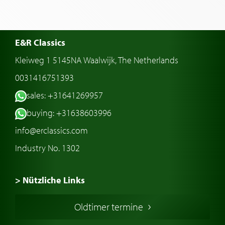
E&R Classics
Kleiweg 1 5145NA Waalwijk, The Netherlands
0031416751393
sales: +31641269957
buying: +31638603996
info@erclassics.com
Industry No. 1302
> Nützliche Links
Oldtimer Kaufen
Oldtimer termine
Oldtimers in Europa