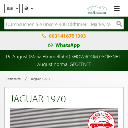
0031416751393
WhatsApp
15. August (Maria Himmelfahrt) SHOWROOM GEÖFFNET -
August normal GEÖFFNET
/
Startseite
Jaguar 1970
JAGUAR 1970