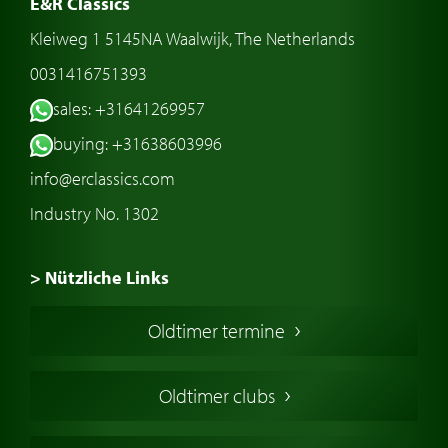
E&R Classics
Kleiweg 1 5145NA Waalwijk, The Netherlands
0031416751393
sales: +31641269957
buying: +31638603996
info@erclassics.com
Industry No. 1302
> Nützliche Links
Oldtimer Kaufen
Oldtimer termine
Oldtimers in Europa
Amerikanische Oldtimer
Oldtimer clubs
Englische Oldtimer
Französischer Oldtimer