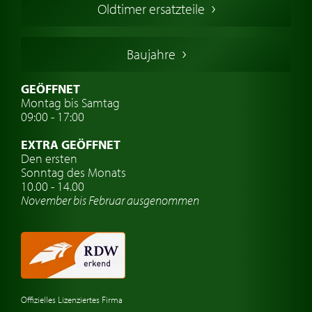
Oldtimer ersatzteile
Deutsche Oldtimer
Italienische Oldtimer
Baujahre
Schwedische Oldtimer
Oldtimer mit h-kennzeichen
GEÖFFNET
Montag bis Samtag
Auto Oldtimer Markt
09:00 - 17:00
Oldtimer Classic
EXTRA GEÖFFNET
Oldtimer-Versicherung
Den ersten
Sonntag des Monats
Oldtimer-Clubs
10.00 - 14.00
November bis Februar ausgenommen
Oldtimer-Reisen
Oldtimerwerkstatt
Automarken uhren
Offizielles Lizenziertes Firma