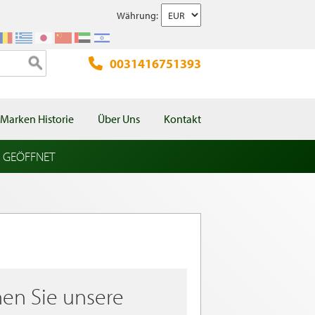
Währung:
0031416751393
Marken Historie
Über Uns
Kontakt
l GEÖFFNET
en Sie unsere