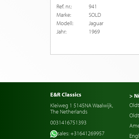
Ref. nr.:
941
Marke:
SOLD
Modell:
Jaguar
Jahr:
1969
E&R Classics
> N
Old
Kleiweg 1 5145NA Waalwijk,
The Netherlands
Oldt
0031416751393
Ame
sales: +31641269957
Engl