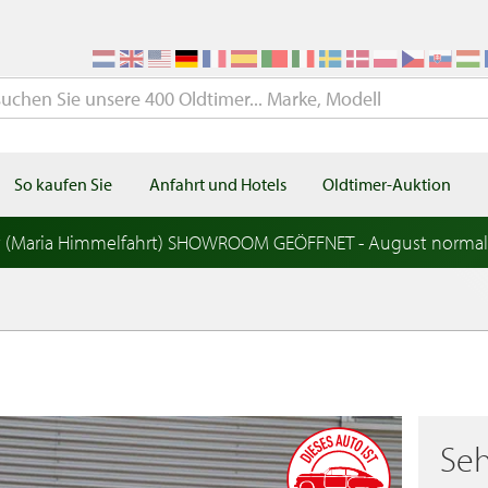
So kaufen Sie
Anfahrt und Hotels
Oldtimer-Auktion
t (Maria Himmelfahrt) SHOWROOM GEÖFFNET - August norma
Seh