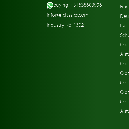
buying: +31638603996
Fran
info@erclassics.com
Deu
Industry No. 1302
Ital
Sch
Old
Aut
Oldt
Old
Old
Old
Old
Aut