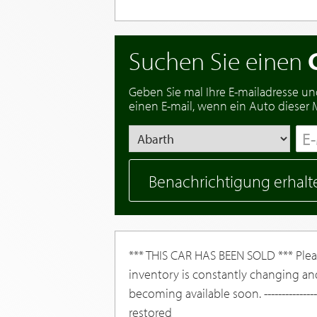
Suchen Sie einen
Geben Sie mal Ihre E-mailadresse un
einen E-mail, wenn ein Auto dieser Ma
Benachrichtigung erhalt
*** THIS CAR HAS BEEN SOLD *** Pleas
inventory is constantly changing an
becoming available soon. ---------------
restored