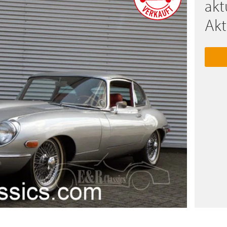
akt
Akt