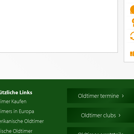
ützliche Links
Oldtimer termine
timer Kaufen
imers in Europa
Oldtimer clubs
rikanische Oldtimer
ische Oldtimer