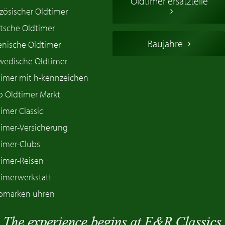
Oldtimer ersatzteile
zösischer Oldtimer
tsche Oldtimer
Baujahre
ienische Oldtimer
wedische Oldtimer
timer mit h-kennzeichen
o Oldtimer Markt
imer Classic
timer-Versicherung
timer-Clubs
timer-Reisen
timerwerkstatt
omarken uhren