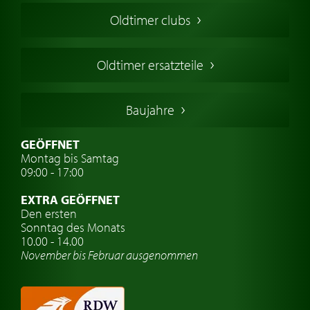
Amerikanische Oldtimer
Oldtimer clubs
Englische Oldtimer
Französischer Oldtimer
Oldtimer ersatzteile
Deutsche Oldtimer
Italienische Oldtimer
Baujahre
Schwedische Oldtimer
Oldtimer mit h-kennzeichen
GEÖFFNET
Montag bis Samtag
Auto Oldtimer Markt
09:00 - 17:00
Oldtimer Classic
EXTRA GEÖFFNET
Oldtimer-Versicherung
Den ersten
Sonntag des Monats
Oldtimer-Clubs
10.00 - 14.00
November bis Februar ausgenommen
Oldtimer-Reisen
Oldtimerwerkstatt
Automarken uhren