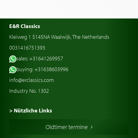
E&R Classics
Kleiweg 1 5145NA Waalwijk, The Netherlands
0031416751393
sales: +31641269957
buying: +31638603996
info@erclassics.com
Industry No. 1302
> Nützliche Links
Oldtimer Kaufen
Oldtimer termine
Oldtimers in Europa