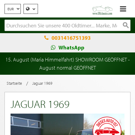
0031416751393
WhatsApp
15. August (Maria Himmelfahrt) SHOWROOM GEÖFFNET -
August normal GEÖFFNET
/
Startseite
Jaguar 1969
JAGUAR 1969