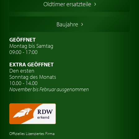
Oldtimer ersatzteile
Deutsche Oldtimer
Italienische Oldtimer
Baujahre
Schwedische Oldtimer
Oldtimer mit h-kennzeichen
GEÖFFNET
Montag bis Samtag
Auto Oldtimer Markt
09:00 - 17:00
Oldtimer Classic
EXTRA GEÖFFNET
Oldtimer-Versicherung
Den ersten
Sonntag des Monats
Oldtimer-Clubs
10.00 - 14.00
November bis Februar ausgenommen
Oldtimer-Reisen
Oldtimerwerkstatt
Automarken uhren
Offizielles Lizenziertes Firma