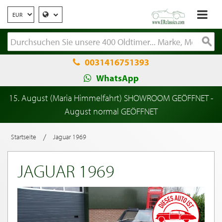
0031416751393
WhatsApp
15. August (Maria Himmelfahrt) SHOWROOM GEÖFFNET -
August normal GEÖFFNET
/
Startseite
Jaguar 1969
JAGUAR 1969