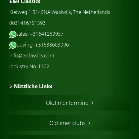
E&R Classics
Kleiweg 1 5145NA Waalwijk, The Netherlands
0031416751393
sales: +31641269957
buying: +31638603996
info@erclassics.com
Industry No. 1302
> Nützliche Links
Oldtimer Kaufen
Oldtimer termine
Oldtimers in Europa
Amerikanische Oldtimer
Oldtimer clubs
Englische Oldtimer
Französischer Oldtimer