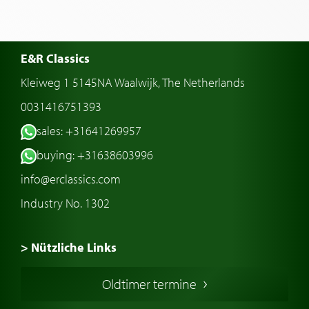
E&R Classics
Kleiweg 1 5145NA Waalwijk, The Netherlands
0031416751393
sales: +31641269957
buying: +31638603996
info@erclassics.com
Industry No. 1302
> Nützliche Links
Oldtimer Kaufen
Oldtimer termine
Oldtimers in Europa