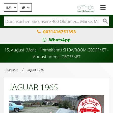
0031416751393
WhatsApp
15. August (Maria Himmelfahrt) SHOWROOM GEÖFFNET -
August normal GEÖFFNET
/
Startseite
Jaguar 1965
JAGUAR 1965