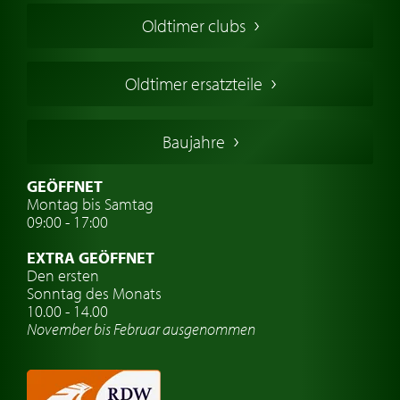
Amerikanische Oldtimer
Oldtimer clubs
Englische Oldtimer
Französischer Oldtimer
Oldtimer ersatzteile
Deutsche Oldtimer
Italienische Oldtimer
Baujahre
Schwedische Oldtimer
Oldtimer mit h-kennzeichen
GEÖFFNET
Montag bis Samtag
Auto Oldtimer Markt
09:00 - 17:00
Oldtimer Classic
EXTRA GEÖFFNET
Oldtimer-Versicherung
Den ersten
Sonntag des Monats
Oldtimer-Clubs
10.00 - 14.00
November bis Februar ausgenommen
Oldtimer-Reisen
Oldtimerwerkstatt
Automarken uhren