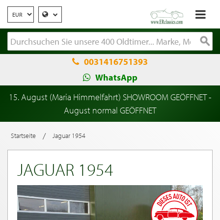
0031416751393
WhatsApp
15. August (Maria Himmelfahrt) SHOWROOM GEÖFFNET -
August normal GEÖFFNET
/
Startseite
Jaguar 1954
JAGUAR 1954