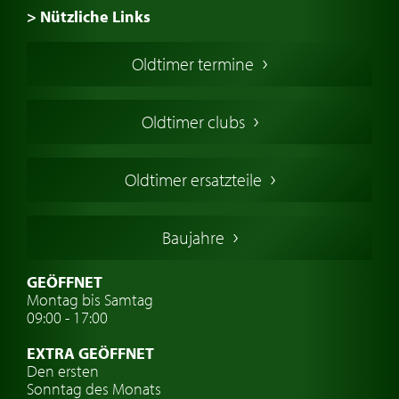
> Nützliche Links
Oldtimer Kaufen
Oldtimer termine
Oldtimers in Europa
Amerikanische Oldtimer
Oldtimer clubs
Englische Oldtimer
Französischer Oldtimer
Oldtimer ersatzteile
Deutsche Oldtimer
Italienische Oldtimer
Baujahre
Schwedische Oldtimer
Oldtimer mit h-kennzeichen
GEÖFFNET
Montag bis Samtag
Auto Oldtimer Markt
09:00 - 17:00
Oldtimer Classic
EXTRA GEÖFFNET
Oldtimer-Versicherung
Den ersten
Sonntag des Monats
Oldtimer-Clubs