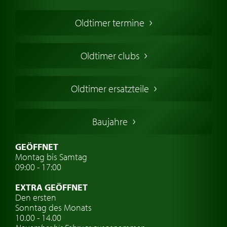
Oldtimer Kaufen
Oldtimer termine
Oldtimers in Europa
Amerikanische Oldtimer
Oldtimer clubs
Englische Oldtimer
Französischer Oldtimer
Oldtimer ersatzteile
Deutsche Oldtimer
Italienische Oldtimer
Baujahre
Schwedische Oldtimer
Oldtimer mit h-kennzeichen
GEÖFFNET
Montag bis Samtag
Auto Oldtimer Markt
09:00 - 17:00
Oldtimer Classic
EXTRA GEÖFFNET
Oldtimer-Versicherung
Den ersten
Sonntag des Monats
Oldtimer-Clubs
10.00 - 14.00