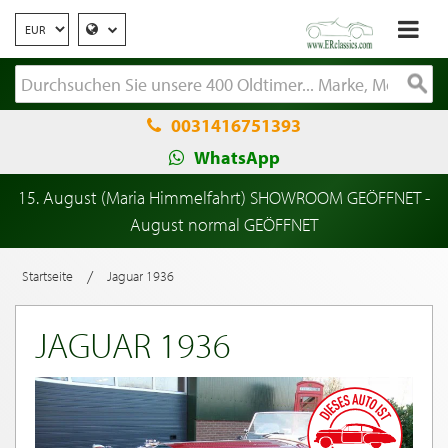
0031416751393
WhatsApp
15. August (Maria Himmelfahrt) SHOWROOM GEÖFFNET -
August normal GEÖFFNET
/
Startseite
Jaguar 1936
JAGUAR 1936