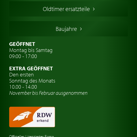
Französischer Oldtimer
Oldtimer ersatzteile
Deutsche Oldtimer
Italienische Oldtimer
Baujahre
Schwedische Oldtimer
Oldtimer mit h-kennzeichen
GEÖFFNET
Montag bis Samtag
Auto Oldtimer Markt
09:00 - 17:00
Oldtimer Classic
EXTRA GEÖFFNET
Oldtimer-Versicherung
Den ersten
Sonntag des Monats
Oldtimer-Clubs
10.00 - 14.00
November bis Februar ausgenommen
Oldtimer-Reisen
Oldtimerwerkstatt
Automarken uhren
Offizielles Lizenziertes Firma