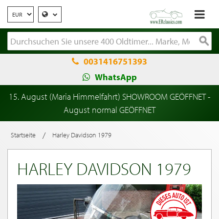
0031416751393
WhatsApp
15. August (Maria Himmelfahrt) SHOWROOM GEÖFFNET -
August normal GEÖFFNET
/
Startseite
Harley Davidson 1979
HARLEY DAVIDSON 1979