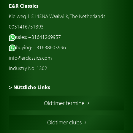
E&R Classics
Kleiweg 1 5145NA Waalwijk, The Netherlands
0031416751393
sales: +31641269957
buying: +31638603996
info@erclassics.com
Industry No. 1302
> Nützliche Links
Oldtimer Kaufen
Oldtimer termine
Oldtimers in Europa
Amerikanische Oldtimer
Oldtimer clubs
Englische Oldtimer