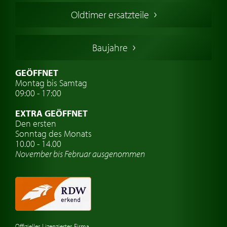
Französischer Oldtimer
Oldtimer ersatzteile
Deutsche Oldtimer
Italienische Oldtimer
Baujahre
Schwedische Oldtimer
Oldtimer mit h-kennzeichen
GEÖFFNET
Montag bis Samtag
Auto Oldtimer Markt
09:00 - 17:00
Oldtimer Classic
EXTRA GEÖFFNET
Oldtimer-Versicherung
Den ersten
Sonntag des Monats
Oldtimer-Clubs
10.00 - 14.00
November bis Februar ausgenommen
Oldtimer-Reisen
Oldtimerwerkstatt
Automarken uhren
Offizielles Lizenziertes Firma