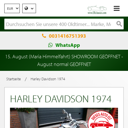
0031416751393
WhatsApp
15. August (Maria Himmelfahrt) SHOWROOM GEÖFFNET -
August normal GEÖFFNET
/
Startseite
Harley Davidson 1974
HARLEY DAVIDSON 1974