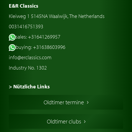
E&R Classics
Kleiweg 1 5145NA Waalwijk, The Netherlands
0031416751393
sales: +31641269957
buying: +31638603996
info@erclassics.com
Industry No. 1302
> Nützliche Links
Oldtimer Kaufen
Oldtimer termine
Oldtimers in Europa
Amerikanische Oldtimer
Oldtimer clubs
Englische Oldtimer