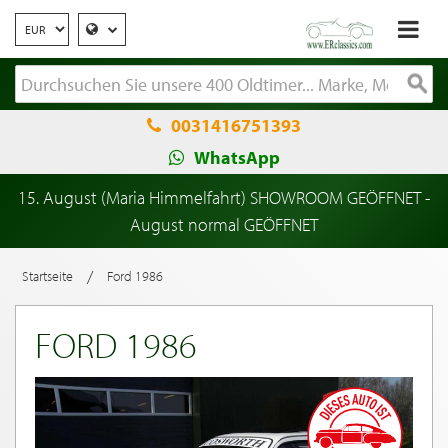
0031416751393
WhatsApp
15. August (Maria Himmelfahrt) SHOWROOM GEÖFFNET -
August normal GEÖFFNET
/
Startseite
Ford 1986
FORD 1986