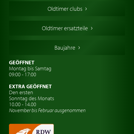
Amerikanische Oldtimer
Oldtimer clubs
Englische Oldtimer
Französischer Oldtimer
Oldtimer ersatzteile
Deutsche Oldtimer
Italienische Oldtimer
Baujahre
Schwedische Oldtimer
Oldtimer mit h-kennzeichen
GEÖFFNET
Montag bis Samtag
Auto Oldtimer Markt
09:00 - 17:00
Oldtimer Classic
EXTRA GEÖFFNET
Oldtimer-Versicherung
Den ersten
Sonntag des Monats
Oldtimer-Clubs
10.00 - 14.00
November bis Februar ausgenommen
Oldtimer-Reisen
Oldtimerwerkstatt
Automarken uhren