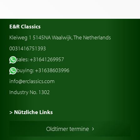
E&R Classics
Kleiweg 1 5145NA Waalwijk, The Netherlands
0031416751393
sales: +31641269957
buying: +31638603996
info@erclassics.com
Industry No. 1302
> Nützliche Links
Oldtimer Kaufen
Oldtimer termine
Oldtimers in Europa