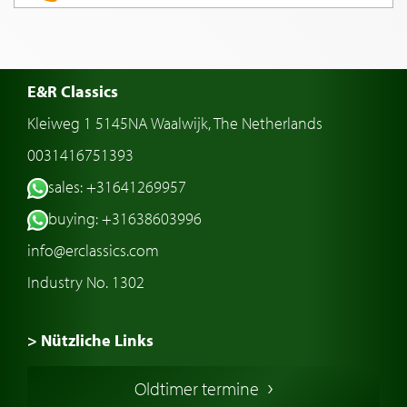
E&R Classics
Kleiweg 1 5145NA Waalwijk, The Netherlands
0031416751393
sales: +31641269957
buying: +31638603996
info@erclassics.com
Industry No. 1302
> Nützliche Links
Oldtimer Kaufen
Oldtimer termine
Oldtimers in Europa