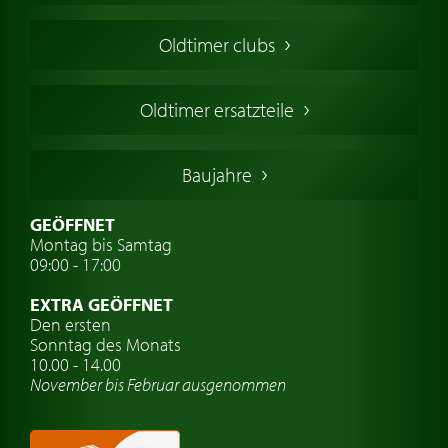
Amerikanische Oldtimer
Oldtimer clubs
Englische Oldtimer
Französischer Oldtimer
Oldtimer ersatzteile
Deutsche Oldtimer
Italienische Oldtimer
Baujahre
Schwedische Oldtimer
Oldtimer mit h-kennzeichen
GEÖFFNET
Montag bis Samtag
Auto Oldtimer Markt
09:00 - 17:00
Oldtimer Classic
EXTRA GEÖFFNET
Oldtimer-Versicherung
Den ersten
Sonntag des Monats
Oldtimer-Clubs
10.00 - 14.00
November bis Februar ausgenommen
Oldtimer-Reisen
Oldtimerwerkstatt