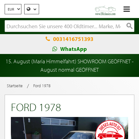
0031416751393
WhatsApp
15. August (Maria Himmelfahrt) SHOWROOM GEÖFFNET -
August normal GEÖFFNET
/
Startseite
Ford 1978
FORD 1978