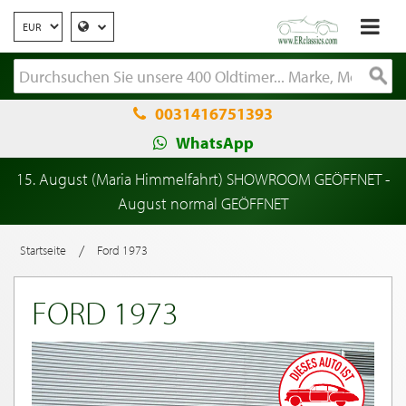
0031416751393
WhatsApp
15. August (Maria Himmelfahrt) SHOWROOM GEÖFFNET -
August normal GEÖFFNET
/
Startseite
Ford 1973
FORD 1973