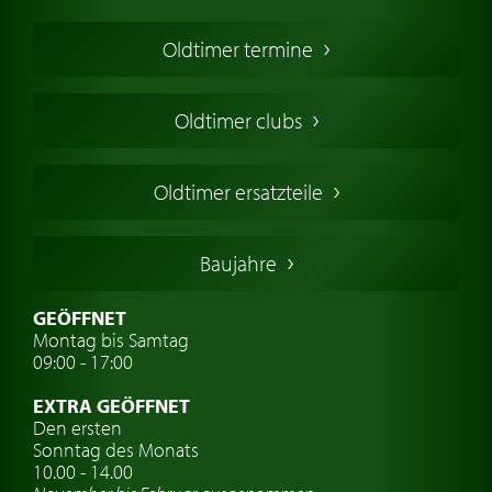
Oldtimer Kaufen
Oldtimer termine
Oldtimers in Europa
Amerikanische Oldtimer
Oldtimer clubs
Englische Oldtimer
Französischer Oldtimer
Oldtimer ersatzteile
Deutsche Oldtimer
Italienische Oldtimer
Baujahre
Schwedische Oldtimer
Oldtimer mit h-kennzeichen
GEÖFFNET
Montag bis Samtag
Auto Oldtimer Markt
09:00 - 17:00
Oldtimer Classic
EXTRA GEÖFFNET
Oldtimer-Versicherung
Den ersten
Sonntag des Monats
Oldtimer-Clubs
10.00 - 14.00