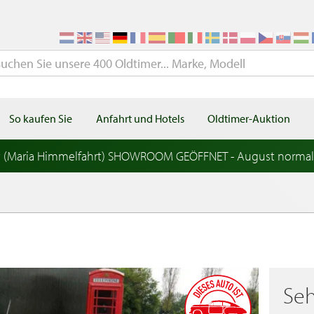
So kaufen Sie
Anfahrt und Hotels
Oldtimer-Auktion
t (Maria Himmelfahrt) SHOWROOM GEÖFFNET - August norma
Seh