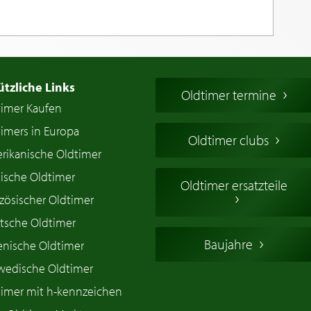
ützliche Links
Oldtimer termine
timer Kaufen
imers in Europa
Oldtimer clubs
rikanische Oldtimer
ische Oldtimer
Oldtimer ersatzteile
zösischer Oldtimer
tsche Oldtimer
Baujahre
ienische Oldtimer
wedische Oldtimer
timer mit h-kennzeichen