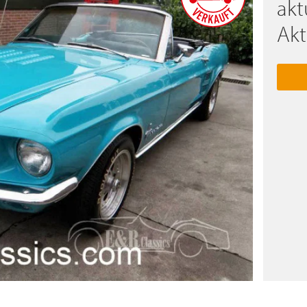
akt
Akt