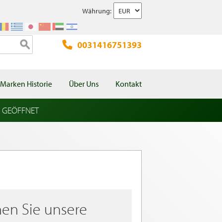
Währung:
0031416751393
Marken Historie
Über Uns
Kontakt
l GEÖFFNET
en Sie unsere