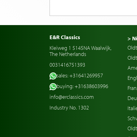
E&R Classics
> N
Old
Kleiweg 1 5145NA Waalwijk,
The Netherlands
Oldt
0031416751393
Ame
sales: +31641269957
Engl
buying: +31638603996
Fran
info@erclassics.com
Deu
Industry No. 1302
Ital
Sch
Old