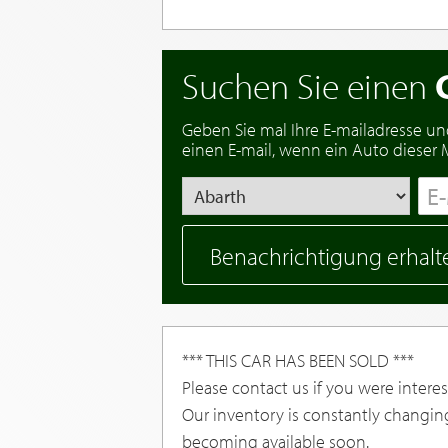
Suchen Sie einen
Geben Sie mal Ihre E-mailadresse un
einen E-mail, wenn ein Auto dieser Ma
Benachrichtigung erhalt
*** THIS CAR HAS BEEN SOLD ***
Please contact us if you were interest
Our inventory is constantly changin
becoming available soon.