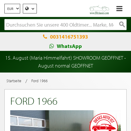
0031416751393
WhatsApp
15. August (Maria Himmelfahrt) SHOWROOM GEÖFFNET -
August normal GEÖFFNET
/
Startseite
Ford 1966
FORD 1966