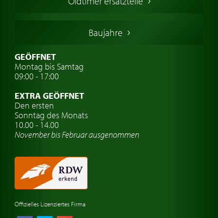
Oldtimer ersatzteile
Deutsche Oldtimer
Italienische Oldtimer
Baujahre
Schwedische Oldtimer
Oldtimer mit h-kennzeichen
GEÖFFNET
Montag bis Samtag
Auto Oldtimer Markt
09:00 - 17:00
Oldtimer Classic
EXTRA GEÖFFNET
Oldtimer-Versicherung
Den ersten
Sonntag des Monats
Oldtimer-Clubs
10.00 - 14.00
November bis Februar ausgenommen
Oldtimer-Reisen
Oldtimerwerkstatt
Automarken uhren
Offizielles Lizenziertes Firma