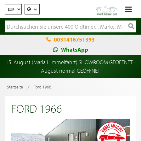
0031416751393
WhatsApp
15. August (Maria Himmelfahrt) SHOWROOM GEÖFFNET -
August normal GEÖFFNET
/
Startseite
Ford 1966
FORD 1966