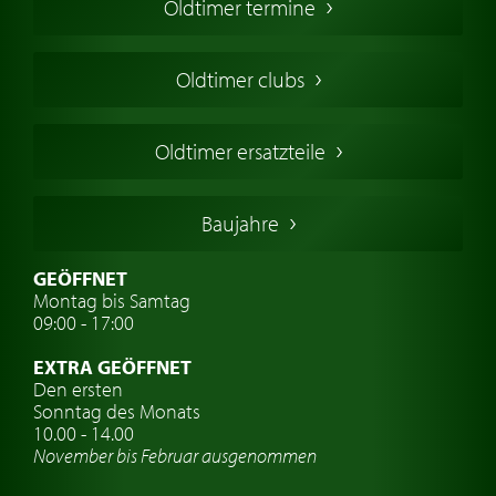
Oldtimer termine
Oldtimers in Europa
Amerikanische Oldtimer
Oldtimer clubs
Englische Oldtimer
Französischer Oldtimer
Oldtimer ersatzteile
Deutsche Oldtimer
Italienische Oldtimer
Baujahre
Schwedische Oldtimer
Oldtimer mit h-kennzeichen
GEÖFFNET
Montag bis Samtag
Auto Oldtimer Markt
09:00 - 17:00
Oldtimer Classic
EXTRA GEÖFFNET
Oldtimer-Versicherung
Den ersten
Sonntag des Monats
Oldtimer-Clubs
10.00 - 14.00
November bis Februar ausgenommen
Oldtimer-Reisen
Oldtimerwerkstatt