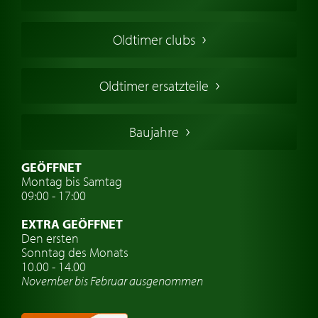
Oldtimers in Europa
Amerikanische Oldtimer
Oldtimer clubs
Englische Oldtimer
Französischer Oldtimer
Oldtimer ersatzteile
Deutsche Oldtimer
Italienische Oldtimer
Baujahre
Schwedische Oldtimer
Oldtimer mit h-kennzeichen
GEÖFFNET
Montag bis Samtag
Auto Oldtimer Markt
09:00 - 17:00
Oldtimer Classic
EXTRA GEÖFFNET
Oldtimer-Versicherung
Den ersten
Sonntag des Monats
Oldtimer-Clubs
10.00 - 14.00
November bis Februar ausgenommen
Oldtimer-Reisen
Oldtimerwerkstatt