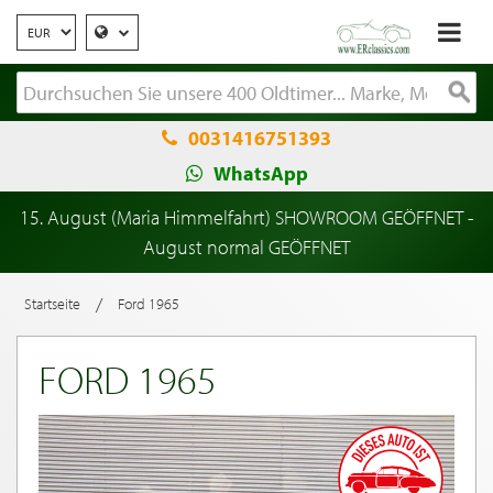
0031416751393
WhatsApp
15. August (Maria Himmelfahrt) SHOWROOM GEÖFFNET -
August normal GEÖFFNET
/
Startseite
Ford 1965
FORD 1965