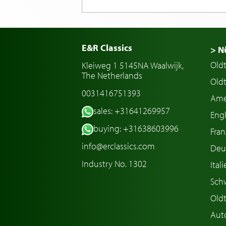
E&R Classics
> N
Old
Kleiweg 1 5145NA Waalwijk,
The Netherlands
Oldt
0031416751393
Ame
sales: +31641269957
Engl
buying: +31638603996
Fran
info@erclassics.com
Deu
Industry No. 1302
Ital
Sch
Old
Aut