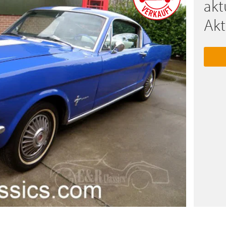
akt
Akt