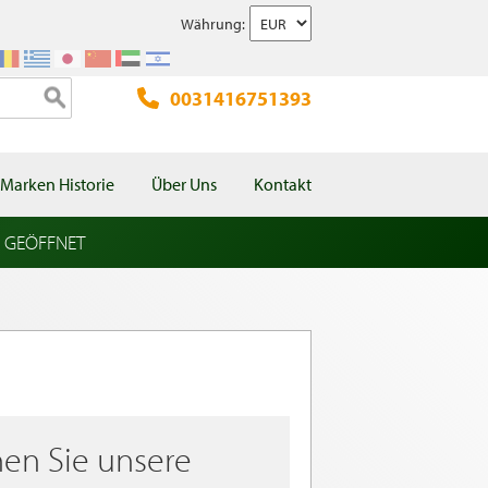
Währung:
0031416751393
Marken Historie
Über Uns
Kontakt
l GEÖFFNET
en Sie unsere