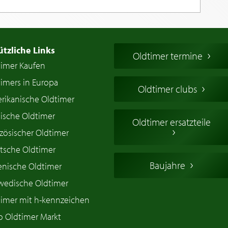
ützliche Links
Oldtimer termine
timer Kaufen
imers in Europa
Oldtimer clubs
rikanische Oldtimer
ische Oldtimer
Oldtimer ersatzteile
zösischer Oldtimer
tsche Oldtimer
Baujahre
ienische Oldtimer
wedische Oldtimer
timer mit h-kennzeichen
o Oldtimer Markt