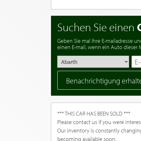
Suchen Sie einen
Geben Sie mal Ihre E-mailadresse un
einen E-mail, wenn ein Auto dieser Ma
Benachrichtigung erhalt
*** THIS CAR HAS BEEN SOLD ***
Please contact us if you were interest
Our inventory is constantly changin
becoming available soon.