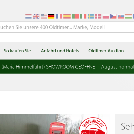
So kaufen Sie
Anfahrt und Hotels
Oldtimer-Auktion
t (Maria Himmelfahrt) SHOWROOM GEÖFFNET - August norma
Seh