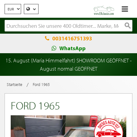
0031416751393
WhatsApp
15. August (Maria Himmelfahrt) SHOWROOM GEÖFFNET -
August normal GEÖFFNET
/
Startseite
Ford 1965
FORD 1965