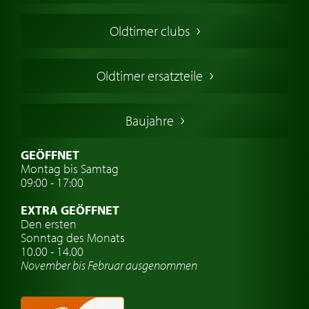
Amerikanische Oldtimer
Oldtimer clubs
Englische Oldtimer
Französischer Oldtimer
Oldtimer ersatzteile
Deutsche Oldtimer
Italienische Oldtimer
Baujahre
Schwedische Oldtimer
Oldtimer mit h-kennzeichen
GEÖFFNET
Montag bis Samtag
Auto Oldtimer Markt
09:00 - 17:00
Oldtimer Classic
EXTRA GEÖFFNET
Oldtimer-Versicherung
Den ersten
Sonntag des Monats
Oldtimer-Clubs
10.00 - 14.00
November bis Februar ausgenommen
Oldtimer-Reisen
Oldtimerwerkstatt