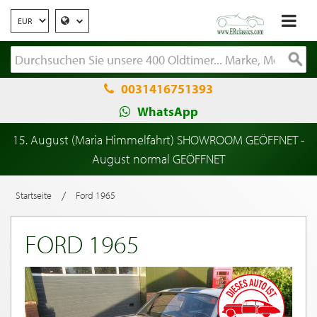
0031416751393
WhatsApp
15. August (Maria Himmelfahrt) SHOWROOM GEÖFFNET -
August normal GEÖFFNET
/
Startseite
Ford 1965
FORD 1965