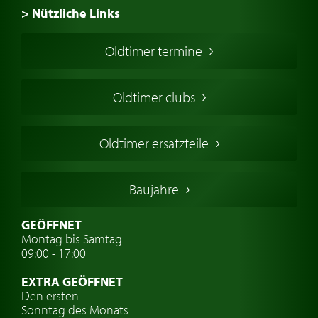
> Nützliche Links
Oldtimer Kaufen
Oldtimer termine
Oldtimers in Europa
Amerikanische Oldtimer
Oldtimer clubs
Englische Oldtimer
Französischer Oldtimer
Oldtimer ersatzteile
Deutsche Oldtimer
Italienische Oldtimer
Baujahre
Schwedische Oldtimer
Oldtimer mit h-kennzeichen
GEÖFFNET
Montag bis Samtag
Auto Oldtimer Markt
09:00 - 17:00
Oldtimer Classic
EXTRA GEÖFFNET
Oldtimer-Versicherung
Den ersten
Sonntag des Monats
Oldtimer-Clubs