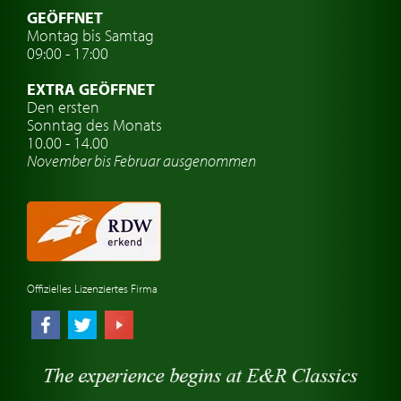
Oldtimer mit h-kennzeichen
GEÖFFNET
Montag bis Samtag
Auto Oldtimer Markt
09:00 - 17:00
Oldtimer Classic
EXTRA GEÖFFNET
Oldtimer-Versicherung
Den ersten
Sonntag des Monats
Oldtimer-Clubs
10.00 - 14.00
November bis Februar ausgenommen
Oldtimer-Reisen
Oldtimerwerkstatt
Automarken uhren
Offizielles Lizenziertes Firma