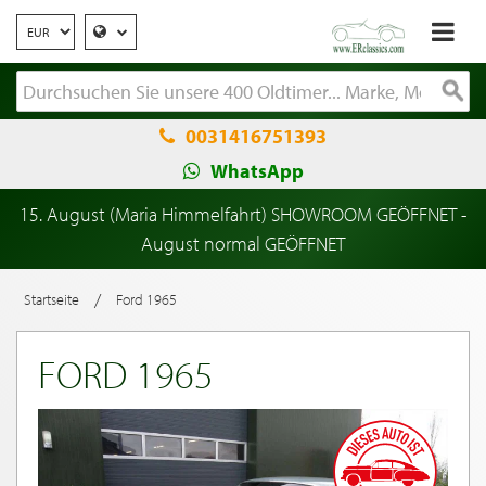
0031416751393
WhatsApp
15. August (Maria Himmelfahrt) SHOWROOM GEÖFFNET -
August normal GEÖFFNET
/
Startseite
Ford 1965
FORD 1965