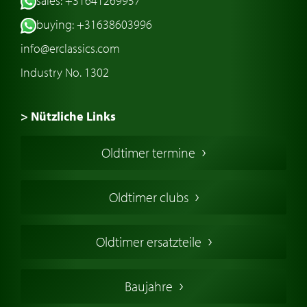
sales: +31641269957
buying: +31638603996
info@erclassics.com
Industry No. 1302
> Nützliche Links
Oldtimer Kaufen
Oldtimer termine
Oldtimers in Europa
Amerikanische Oldtimer
Oldtimer clubs
Englische Oldtimer
Französischer Oldtimer
Oldtimer ersatzteile
Deutsche Oldtimer
Italienische Oldtimer
Baujahre
Schwedische Oldtimer