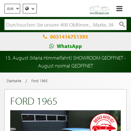
0031416751393
WhatsApp
15. August (Maria Himmelfahrt) SHOWROOM GEÖFFNET -
August normal GEÖFFNET
/
Startseite
Ford 1965
FORD 1965