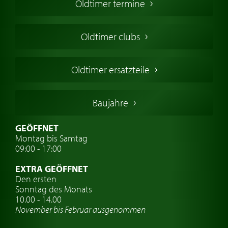
Oldtimer termine
Oldtimers in Europa
Amerikanische Oldtimer
Oldtimer clubs
Englische Oldtimer
Französischer Oldtimer
Oldtimer ersatzteile
Deutsche Oldtimer
Italienische Oldtimer
Baujahre
Schwedische Oldtimer
Oldtimer mit h-kennzeichen
GEÖFFNET
Montag bis Samtag
Auto Oldtimer Markt
09:00 - 17:00
Oldtimer Classic
EXTRA GEÖFFNET
Oldtimer-Versicherung
Den ersten
Sonntag des Monats
Oldtimer-Clubs
10.00 - 14.00
November bis Februar ausgenommen
Oldtimer-Reisen
Oldtimerwerkstatt