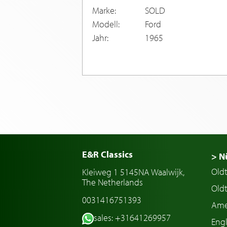
Marke:
SOLD
Modell:
Ford
Jahr:
1965
E&R Classics
> N
Old
Kleiweg 1 5145NA Waalwijk,
The Netherlands
Oldt
0031416751393
Ame
sales: +31641269957
Engl