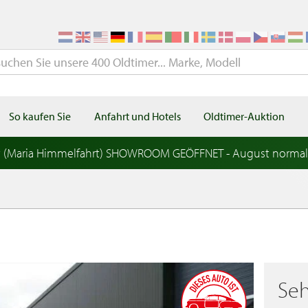
So kaufen Sie
Anfahrt und Hotels
Oldtimer-Auktion
t (Maria Himmelfahrt) SHOWROOM GEÖFFNET - August norma
Seh