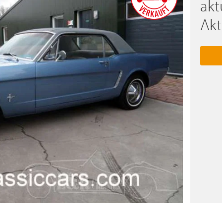
akt
Akt