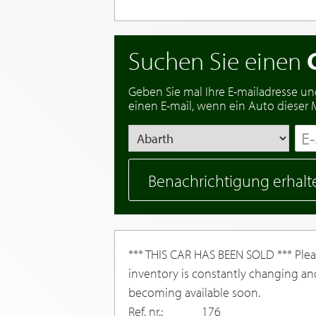
Suchen Sie einen
Geben Sie mal Ihre E-mailadresse un
einen E-mail, wenn ein Auto dieser Ma
Benachrichtigung erhalt
*** THIS CAR HAS BEEN SOLD *** Pleas
inventory is constantly changing an
becoming available soon.
Ref. nr.:
176