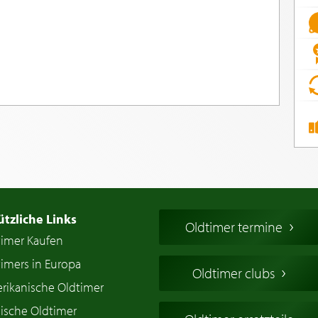
ützliche Links
Oldtimer termine
timer Kaufen
imers in Europa
Oldtimer clubs
rikanische Oldtimer
ische Oldtimer