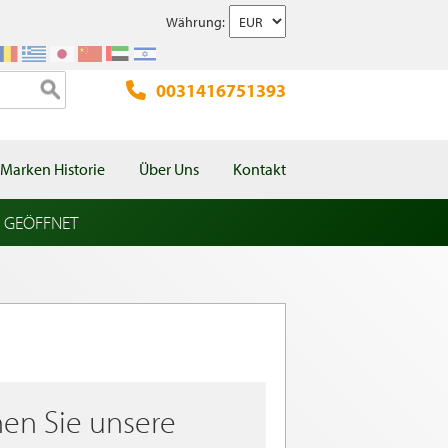
Währung:
0031416751393
Marken Historie
Über Uns
Kontakt
l GEÖFFNET
en Sie unsere