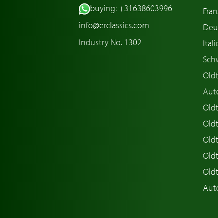
buying: +31638603996
Fran
info@erclassics.com
Deu
Industry No. 1302
Ital
Sch
Old
Aut
Oldt
Old
Old
Old
Old
Aut