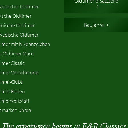
Oldtimer ersatzteile
zösischer Oldtimer
tsche Oldtimer
Baujahre
ienische Oldtimer
wedische Oldtimer
timer mit h-kennzeichen
o Oldtimer Markt
imer Classic
timer-Versicherung
timer-Clubs
timer-Reisen
timerwerkstatt
omarken uhren