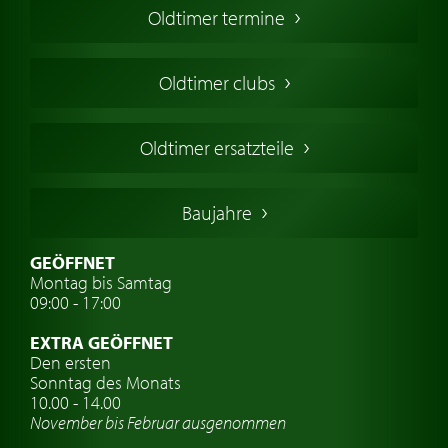
Oldtimer termine
Oldtimers in Europa
Amerikanische Oldtimer
Oldtimer clubs
Englische Oldtimer
Französischer Oldtimer
Oldtimer ersatzteile
Deutsche Oldtimer
Italienische Oldtimer
Baujahre
Schwedische Oldtimer
Oldtimer mit h-kennzeichen
GEÖFFNET
Montag bis Samtag
Auto Oldtimer Markt
09:00 - 17:00
Oldtimer Classic
EXTRA GEÖFFNET
Oldtimer-Versicherung
Den ersten
Sonntag des Monats
Oldtimer-Clubs
10.00 - 14.00
November bis Februar ausgenommen
Oldtimer-Reisen