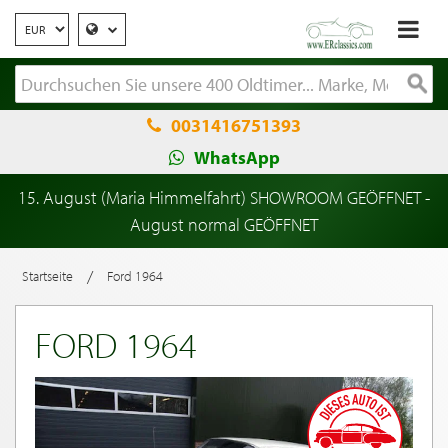
0031416751393
WhatsApp
15. August (Maria Himmelfahrt) SHOWROOM GEÖFFNET -
August normal GEÖFFNET
/
Startseite
Ford 1964
FORD 1964