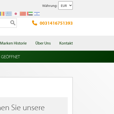
Währung:
0031416751393
Marken Historie
Über Uns
Kontakt
l GEÖFFNET
en Sie unsere