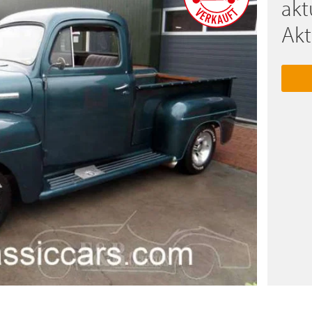
akt
Akt