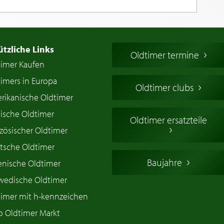
ützliche Links
Oldtimer termine
timer Kaufen
imers in Europa
Oldtimer clubs
rikanische Oldtimer
ische Oldtimer
Oldtimer ersatzteile
zösischer Oldtimer
tsche Oldtimer
Baujahre
ienische Oldtimer
wedische Oldtimer
timer mit h-kennzeichen
o Oldtimer Markt