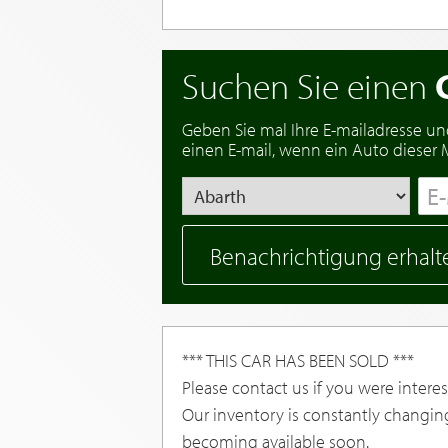
Suchen Sie einen
Geben Sie mal Ihre E-mailadresse un
einen E-mail, wenn ein Auto dieser Ma
Benachrichtigung erhalt
*** THIS CAR HAS BEEN SOLD ***
Please contact us if you were interest
Our inventory is constantly changin
becoming available soon.