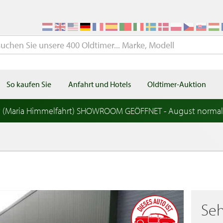
So kaufen Sie
Anfahrt und Hotels
Oldtimer-Auktion
t (Maria Himmelfahrt) SHOWROOM GEÖFFNET - August norma
Seh