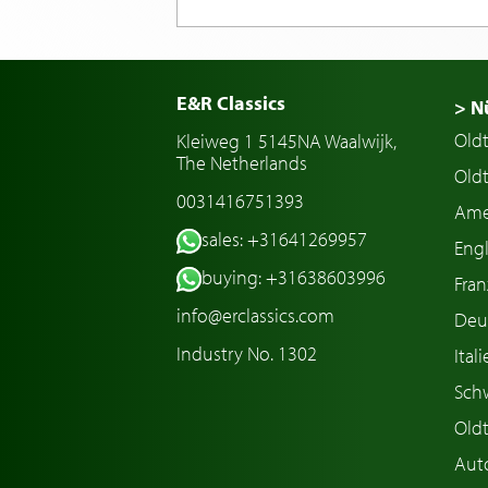
E&R Classics
> N
Old
Kleiweg 1 5145NA Waalwijk,
The Netherlands
Oldt
0031416751393
Ame
sales: +31641269957
Engl
buying: +31638603996
Fran
info@erclassics.com
Deu
Industry No. 1302
Ital
Sch
Old
Aut