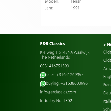
Modell:
Ferrari
Jahr:
1991
E&R Classics
> N
Old
Kleiweg 1 5145NA Waalwijk,
The Netherlands
Oldt
0031416751393
Ame
sales: +31641269957
Engl
buying: +31638603996
Fran
info@erclassics.com
Deu
Industry No. 1302
Ital
Sch