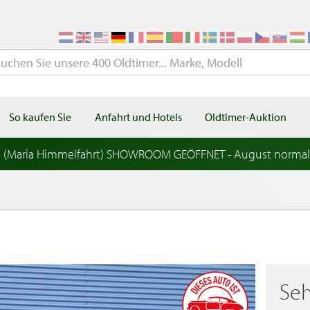
So kaufen Sie
Anfahrt und Hotels
Oldtimer-Auktion
t (Maria Himmelfahrt) SHOWROOM GEÖFFNET - August norma
Seh