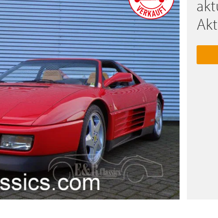
akt
Akt