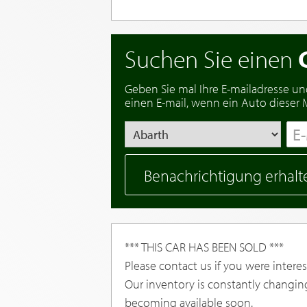
Suchen Sie einen
Geben Sie mal Ihre E-mailadresse un
einen E-mail, wenn ein Auto dieser Ma
Benachrichtigung erhalt
*** THIS CAR HAS BEEN SOLD ***
Please contact us if you were interest
Our inventory is constantly changin
becoming available soon.