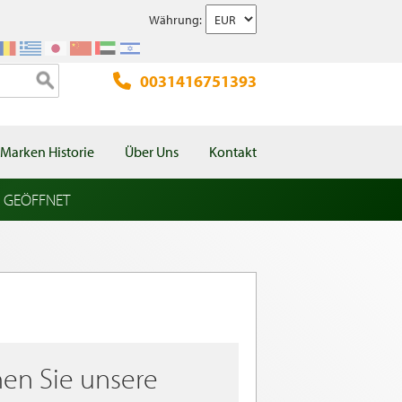
Währung:
0031416751393
Marken Historie
Über Uns
Kontakt
l GEÖFFNET
en Sie unsere