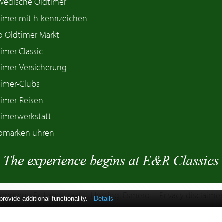
wedische Oldtimer
timer mit h-kennzeichen
o Oldtimer Markt
imer Classic
timer-Versicherung
timer-Clubs
timer-Reisen
timerwerkstatt
omarken uhren
opment: Pc Langstraat
Hosting: Esmero
Privacy disclaime
ovide additional functionality.
Details