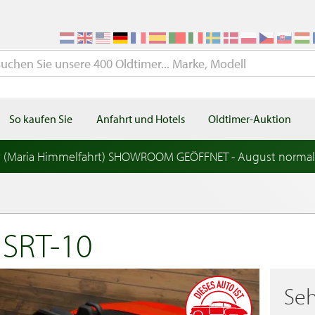
So kaufen Sie
Anfahrt und Hotels
Oldtimer-Auktion
t (Maria Himmelfahrt) SHOWROOM GEÖFFNET - August norma
SRT-10
Seh