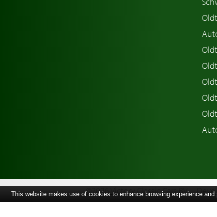
Sch
Old
Aut
Oldt
Old
Old
Old
Old
Aut
©2026 Victory Classic Cars BV
Devel
This website makes use of cookies to enhance browsing experience and pr