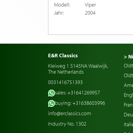
Modell:
Viper
Jahr:
2004
E&R Classics
> N
Old
Kleiweg 1 5145NA Waalwijk,
The Netherlands
Oldt
0031416751393
Ame
sales: +31641269957
Engl
buying: +31638603996
Fran
info@erclassics.com
Deu
Industry No. 1302
Ital