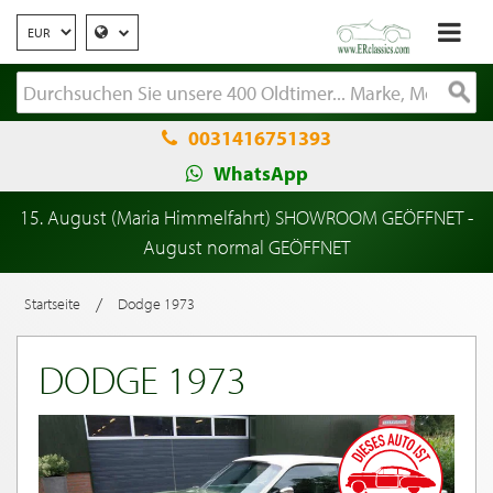
0031416751393
WhatsApp
15. August (Maria Himmelfahrt) SHOWROOM GEÖFFNET -
August normal GEÖFFNET
/
Startseite
Dodge 1973
DODGE 1973