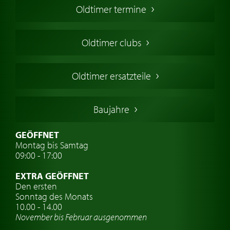
Oldtimer termine
Oldtimers in Europa
Amerikanische Oldtimer
Oldtimer clubs
Englische Oldtimer
Französischer Oldtimer
Oldtimer ersatzteile
Deutsche Oldtimer
Italienische Oldtimer
Baujahre
Schwedische Oldtimer
Oldtimer mit h-kennzeichen
GEÖFFNET
Montag bis Samtag
Auto Oldtimer Markt
09:00 - 17:00
Oldtimer Classic
EXTRA GEÖFFNET
Oldtimer-Versicherung
Den ersten
Sonntag des Monats
Oldtimer-Clubs
10.00 - 14.00
November bis Februar ausgenommen
Oldtimer-Reisen