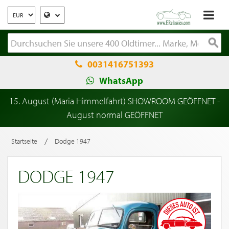
0031416751393
WhatsApp
15. August (Maria Himmelfahrt) SHOWROOM GEÖFFNET -
August normal GEÖFFNET
/
Startseite
Dodge 1947
DODGE 1947