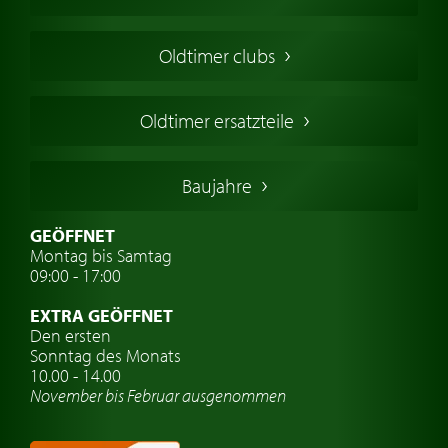
Oldtimers in Europa
Amerikanische Oldtimer
Oldtimer clubs
Englische Oldtimer
Französischer Oldtimer
Oldtimer ersatzteile
Deutsche Oldtimer
Italienische Oldtimer
Baujahre
Schwedische Oldtimer
Oldtimer mit h-kennzeichen
GEÖFFNET
Montag bis Samtag
Auto Oldtimer Markt
09:00 - 17:00
Oldtimer Classic
EXTRA GEÖFFNET
Oldtimer-Versicherung
Den ersten
Sonntag des Monats
Oldtimer-Clubs
10.00 - 14.00
November bis Februar ausgenommen
Oldtimer-Reisen
Oldtimerwerkstatt