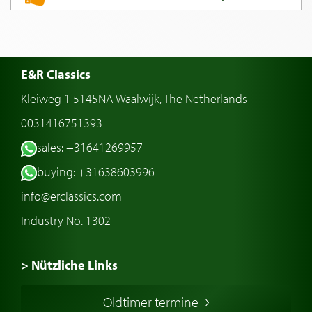
E&R Classics
Kleiweg 1 5145NA Waalwijk, The Netherlands
0031416751393
sales: +31641269957
buying: +31638603996
info@erclassics.com
Industry No. 1302
> Nützliche Links
Oldtimer Kaufen
Oldtimer termine
Oldtimers in Europa