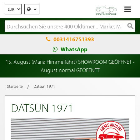
0031416751393
WhatsApp
15. August (Maria Himmelfahrt) SHOWROOM GEÖFFNET -
August normal GEÖFFNET
/
Startseite
Datsun 1971
DATSUN 1971