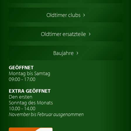
Amerikanische Oldtimer
Oldtimer clubs
Englische Oldtimer
Französischer Oldtimer
Oldtimer ersatzteile
Deutsche Oldtimer
Italienische Oldtimer
Baujahre
Schwedische Oldtimer
Oldtimer mit h-kennzeichen
GEÖFFNET
Montag bis Samtag
Auto Oldtimer Markt
09:00 - 17:00
Oldtimer Classic
EXTRA GEÖFFNET
Oldtimer-Versicherung
Den ersten
Sonntag des Monats
Oldtimer-Clubs
10.00 - 14.00
November bis Februar ausgenommen
Oldtimer-Reisen
Oldtimerwerkstatt