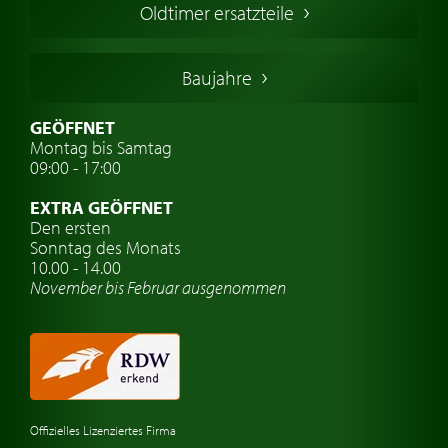
Oldtimer ersatzteile
Deutsche Oldtimer
Italienische Oldtimer
Baujahre
Schwedische Oldtimer
Oldtimer mit h-kennzeichen
GEÖFFNET
Montag bis Samtag
Auto Oldtimer Markt
09:00 - 17:00
Oldtimer Classic
EXTRA GEÖFFNET
Oldtimer-Versicherung
Den ersten
Sonntag des Monats
Oldtimer-Clubs
10.00 - 14.00
November bis Februar ausgenommen
Oldtimer-Reisen
Oldtimerwerkstatt
Automarken uhren
Offizielles Lizenziertes Firma