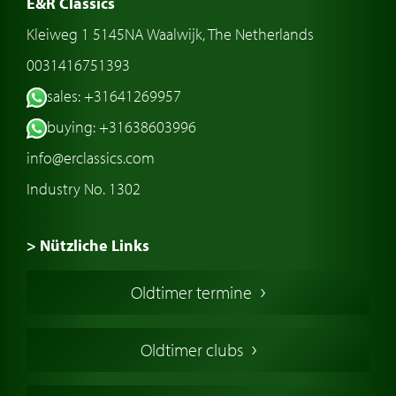
E&R Classics
Kleiweg 1 5145NA Waalwijk, The Netherlands
0031416751393
sales: +31641269957
buying: +31638603996
info@erclassics.com
Industry No. 1302
> Nützliche Links
Oldtimer Kaufen
Oldtimer termine
Oldtimers in Europa
Amerikanische Oldtimer
Oldtimer clubs
Englische Oldtimer
Französischer Oldtimer