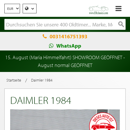
0031416751393
WhatsApp
15. August (Maria Himmelfahrt) SHOWROOM GEÖFFNET -
August normal GEÖFFNET
/
Startseite
Daimler 1984
DAIMLER 1984