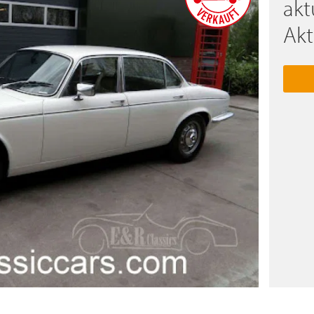
akt
Akt