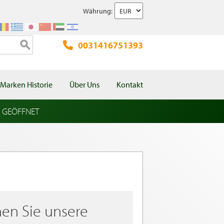
Währung:
0031416751393
Marken Historie
Über Uns
Kontakt
l GEÖFFNET
en Sie unsere