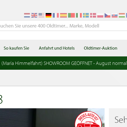
So kaufen Sie
Anfahrt und Hotels
Oldtimer-Auktion
t (Maria Himmelfahrt) SHOWROOM GEÖFFNET - August norma
8
Seh