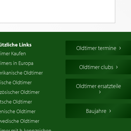
ützliche Links
Oldtimer termine
timer Kaufen
imers in Europa
Oldtimer clubs
rikanische Oldtimer
ische Oldtimer
Oldtimer ersatzteile
zösischer Oldtimer
tsche Oldtimer
Baujahre
ienische Oldtimer
wedische Oldtimer
timer mit h-kennzeichen