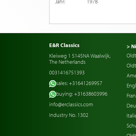
Jahr:
1978
E&R Classics
> N
Old
Kleiweg 1 5145NA Waalwijk,
The Netherlands
Oldt
0031416751393
Ame
sales: +31641269957
Engl
buying: +31638603996
Fran
info@erclassics.com
Deu
Industry No. 1302
Ital
Sch
Old