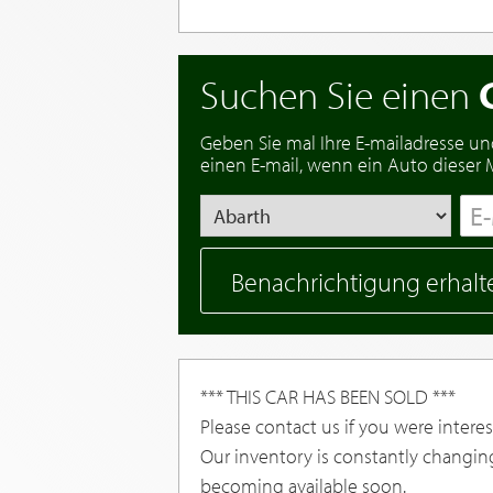
Suchen Sie einen
Geben Sie mal Ihre E-mailadresse un
einen E-mail, wenn ein Auto dieser Ma
Benachrichtigung erhalt
*** THIS CAR HAS BEEN SOLD ***
Please contact us if you were interest
Our inventory is constantly changin
becoming available soon.