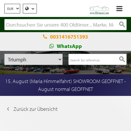
0031416751393
WhatsApp
15. August (Maria Himmelfahrt) SHOWROOM GEÖFFNET -
August normal GEÖFFNET
Zurück zur Übersicht