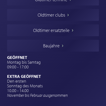
Oldtimers in Europa
Amerikanische Oldtimer
Oldtimer clubs
Englische Oldtimer
Französischer Oldtimer
Oldtimer ersatzteile
Deutsche Oldtimer
Italienische Oldtimer
Baujahre
Schwedische Oldtimer
Oldtimer mit h-kennzeichen
GEÖFFNET
Montag bis Samtag
Auto Oldtimer Markt
09:00 - 17:00
Oldtimer Classic
EXTRA GEÖFFNET
Oldtimer-Versicherung
Den ersten
Sonntag des Monats
Oldtimer-Clubs
10.00 - 14.00
November bis Februar ausgenommen
Oldtimer-Reisen
Oldtimerwerkstatt