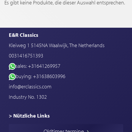
Es gibt keine Produkte, die dieser Auswahl entsprechen.
E&R Classics
Kleiweg 1 5145NA Waalwijk, The Netherlands
0031416751393
sales: +31641269957
buying: +31638603996
info@erclassics.com
Industry No. 1302
> Nützliche Links
Oldtimer Kaufen
Oldtimer termine