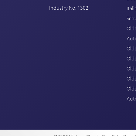
Industry No. 1302
Ital
Sch
Old
Aut
Oldt
Old
Old
Old
Old
Aut