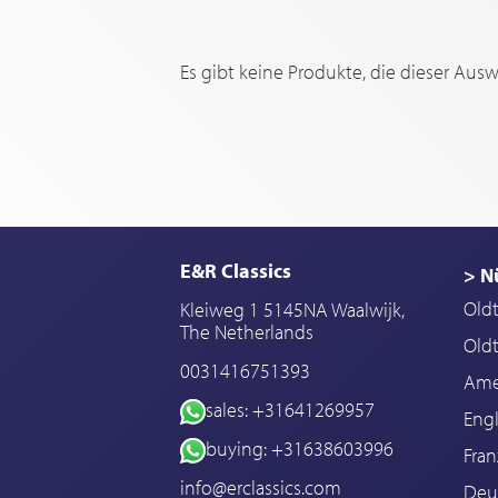
Es gibt keine Produkte, die dieser Aus
E&R Classics
> N
Old
Kleiweg 1 5145NA Waalwijk,
The Netherlands
Oldt
0031416751393
Ame
sales: +31641269957
Engl
buying: +31638603996
Fran
info@erclassics.com
Deu