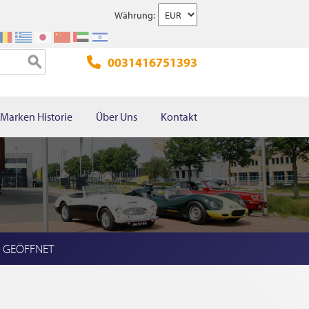
Währung:
0031416751393
Marken Historie
Über Uns
Kontakt
l GEÖFFNET