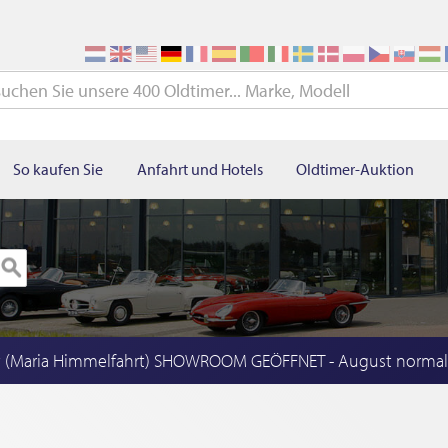
So kaufen Sie
Anfahrt und Hotels
Oldtimer-Auktion
t (Maria Himmelfahrt) SHOWROOM GEÖFFNET - August norma