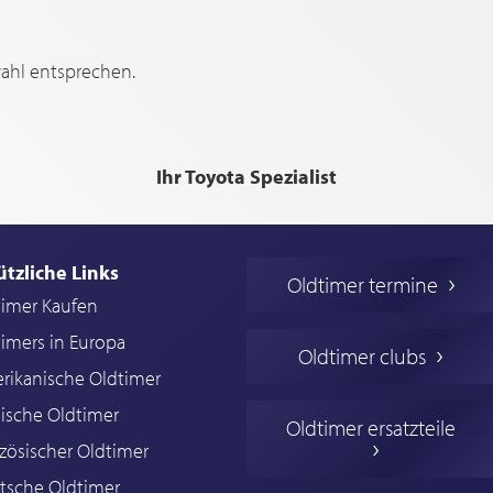
wahl entsprechen.
Ihr Toyota Spezialist
ützliche Links
Oldtimer termine
timer Kaufen
imers in Europa
Oldtimer clubs
rikanische Oldtimer
ische Oldtimer
Oldtimer ersatzteile
zösischer Oldtimer
tsche Oldtimer