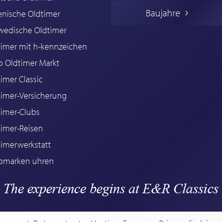
Baujahre
ienische Oldtimer
wedische Oldtimer
timer mit h-kennzeichen
o Oldtimer Markt
imer Classic
timer-Versicherung
timer-Clubs
timer-Reisen
timerwerkstatt
omarken uhren