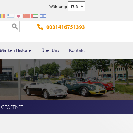
Währung:
0031416751393
Marken Historie
Über Uns
Kontakt
l GEÖFFNET