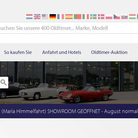
So kaufen Sie
Anfahrt und Hotels
Oldtimer-Auktion
t (Maria Himmelfahrt) SHOWROOM GEÖFFNET - August norma