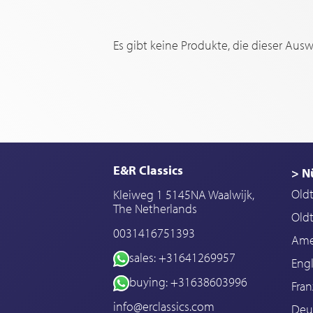
Es gibt keine Produkte, die dieser Aus
E&R Classics
> N
Old
Kleiweg 1 5145NA Waalwijk,
The Netherlands
Oldt
0031416751393
Ame
sales: +31641269957
Engl
buying: +31638603996
Fran
info@erclassics.com
Deu