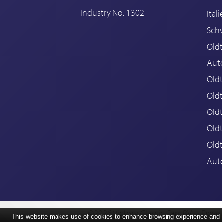
Industry No. 1302
Ital
Sch
Old
Aut
Oldt
Old
Old
Old
Old
Aut
©2026 Victory Classic Cars BV
Devel
This website makes use of cookies to enhance browsing experience and pr