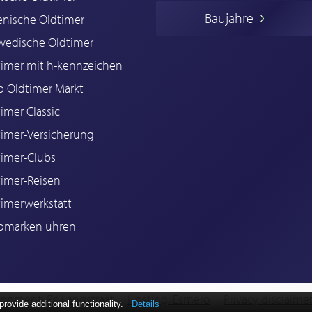
Baujahre
ienische Oldtimer
wedische Oldtimer
timer mit h-kennzeichen
o Oldtimer Markt
imer Classic
timer-Versicherung
timer-Clubs
timer-Reisen
timerwerkstatt
omarken uhren
opment: Pc Langstraat
Hosting: Esmero
Privacy disclaime
ovide additional functionality.
Details