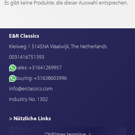
Es gibt keine Produkte, die dieser Auswahl entsprechen.
E&R Classics
Kleiweg 1 5145NA Waalwijk, The Netherlands
0031416751393
sales: +31641269957
buying: +31638603996
info@erclassics.com
Industry No. 1302
> Nützliche Links
Oldtimer Kaufen
Oldtimer termine