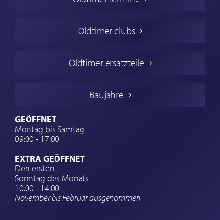
Oldtimers in Europa
Amerikanische Oldtimer
Oldtimer clubs
Englische Oldtimer
Französischer Oldtimer
Oldtimer ersatzteile
Deutsche Oldtimer
Italienische Oldtimer
Baujahre
Schwedische Oldtimer
Oldtimer mit h-kennzeichen
GEÖFFNET
Montag bis Samtag
Auto Oldtimer Markt
09:00 - 17:00
Oldtimer Classic
EXTRA GEÖFFNET
Oldtimer-Versicherung
Den ersten
Sonntag des Monats
Oldtimer-Clubs
10.00 - 14.00
November bis Februar ausgenommen
Oldtimer-Reisen
Oldtimerwerkstatt