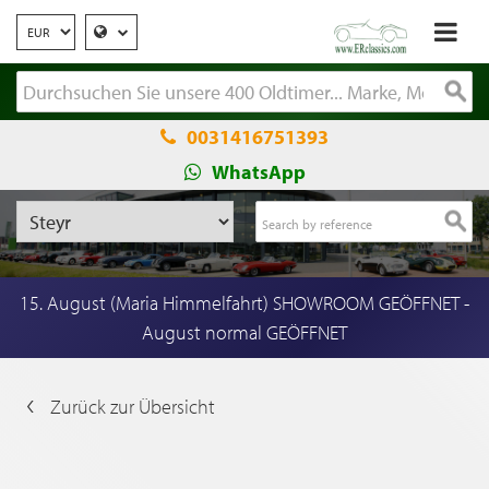
0031416751393
WhatsApp
15. August (Maria Himmelfahrt) SHOWROOM GEÖFFNET -
August normal GEÖFFNET
Zurück zur Übersicht