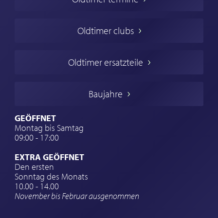
Oldtimers in Europa
Amerikanische Oldtimer
Oldtimer clubs
Englische Oldtimer
Französischer Oldtimer
Oldtimer ersatzteile
Deutsche Oldtimer
Italienische Oldtimer
Baujahre
Schwedische Oldtimer
Oldtimer mit h-kennzeichen
GEÖFFNET
Montag bis Samtag
Auto Oldtimer Markt
09:00 - 17:00
Oldtimer Classic
EXTRA GEÖFFNET
Oldtimer-Versicherung
Den ersten
Sonntag des Monats
Oldtimer-Clubs
10.00 - 14.00
November bis Februar ausgenommen
Oldtimer-Reisen
Oldtimerwerkstatt