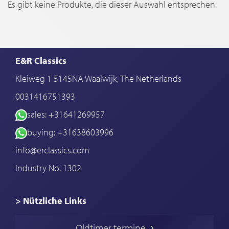
Es gibt keine Produkte, die dieser Auswahl entsprechen.
E&R Classics
Kleiweg 1 5145NA Waalwijk, The Netherlands
0031416751393
sales: +31641269957
buying: +31638603996
info@erclassics.com
Industry No. 1302
> Nützliche Links
Oldtimer Kaufen
Oldtimer termine