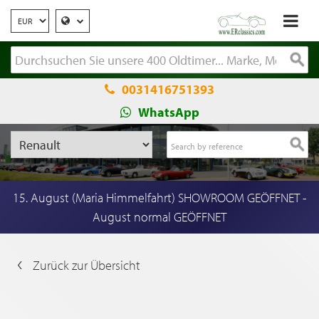
0031416751393
WhatsApp
15. August (Maria Himmelfahrt) SHOWROOM GEÖFFNET -
August normal GEÖFFNET
Zurück zur Übersicht