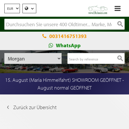
0031416751393
WhatsApp
15. August (Maria Himmelfahrt) SHOWROOM GEÖFFNET -
August normal GEÖFFNET
Zurück zur Übersicht