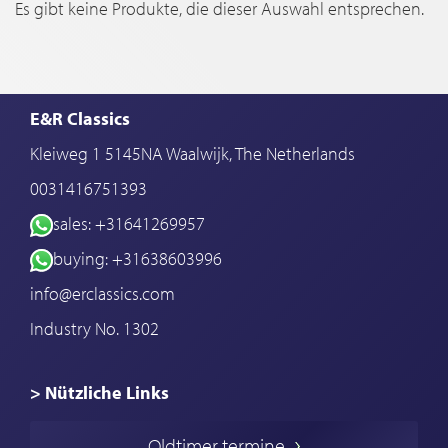
Es gibt keine Produkte, die dieser Auswahl entsprechen.
E&R Classics
Kleiweg 1 5145NA Waalwijk, The Netherlands
0031416751393
sales: +31641269957
buying: +31638603996
info@erclassics.com
Industry No. 1302
> Nützliche Links
Oldtimer Kaufen
Oldtimer termine