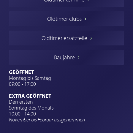
Oldtimers in Europa
Amerikanische Oldtimer
Oldtimer clubs
Englische Oldtimer
Französischer Oldtimer
Oldtimer ersatzteile
Deutsche Oldtimer
Italienische Oldtimer
Baujahre
Schwedische Oldtimer
Oldtimer mit h-kennzeichen
GEÖFFNET
Montag bis Samtag
Auto Oldtimer Markt
09:00 - 17:00
Oldtimer Classic
EXTRA GEÖFFNET
Oldtimer-Versicherung
Den ersten
Sonntag des Monats
Oldtimer-Clubs
10.00 - 14.00
November bis Februar ausgenommen
Oldtimer-Reisen
Oldtimerwerkstatt