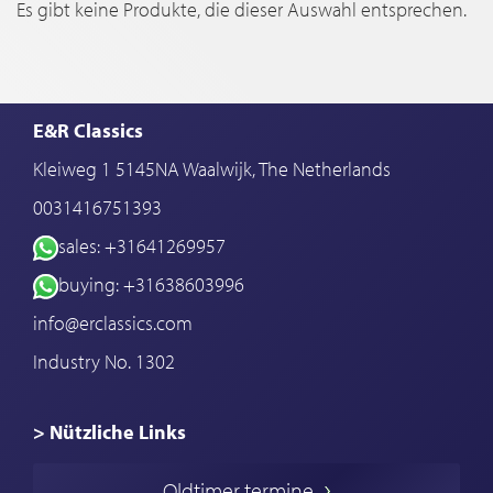
Es gibt keine Produkte, die dieser Auswahl entsprechen.
E&R Classics
Kleiweg 1 5145NA Waalwijk, The Netherlands
0031416751393
sales: +31641269957
buying: +31638603996
info@erclassics.com
Industry No. 1302
> Nützliche Links
Oldtimer Kaufen
Oldtimer termine