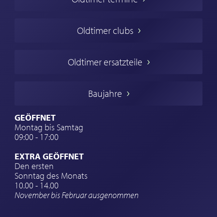
Oldtimers in Europa
Amerikanische Oldtimer
Oldtimer clubs
Englische Oldtimer
Französischer Oldtimer
Oldtimer ersatzteile
Deutsche Oldtimer
Italienische Oldtimer
Baujahre
Schwedische Oldtimer
Oldtimer mit h-kennzeichen
GEÖFFNET
Montag bis Samtag
Auto Oldtimer Markt
09:00 - 17:00
Oldtimer Classic
EXTRA GEÖFFNET
Oldtimer-Versicherung
Den ersten
Sonntag des Monats
Oldtimer-Clubs
10.00 - 14.00
November bis Februar ausgenommen
Oldtimer-Reisen
Oldtimerwerkstatt