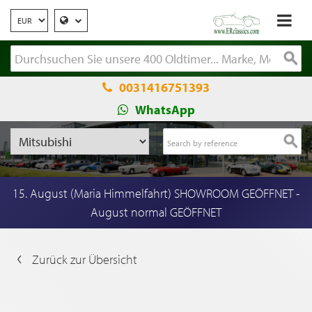
0031416751393
WhatsApp
15. August (Maria Himmelfahrt) SHOWROOM GEÖFFNET -
August normal GEÖFFNET
Zurück zur Übersicht