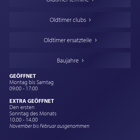
Oldtimers in Europa
Amerikanische Oldtimer
Oldtimer clubs
Englische Oldtimer
Französischer Oldtimer
Oldtimer ersatzteile
Deutsche Oldtimer
Italienische Oldtimer
Baujahre
Schwedische Oldtimer
Oldtimer mit h-kennzeichen
GEÖFFNET
Montag bis Samtag
Auto Oldtimer Markt
09:00 - 17:00
Oldtimer Classic
EXTRA GEÖFFNET
Oldtimer-Versicherung
Den ersten
Sonntag des Monats
Oldtimer-Clubs
10.00 - 14.00
November bis Februar ausgenommen
Oldtimer-Reisen
Oldtimerwerkstatt