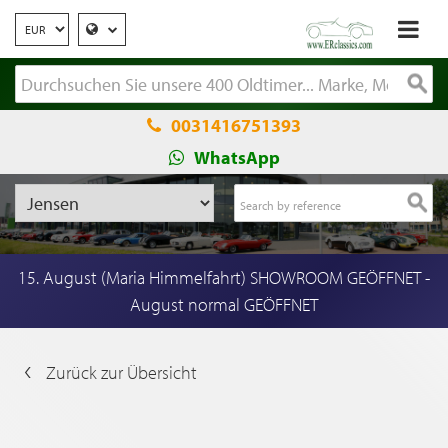
0031416751393
WhatsApp
15. August (Maria Himmelfahrt) SHOWROOM GEÖFFNET -
August normal GEÖFFNET
Zurück zur Übersicht