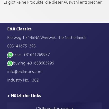
Es gibt keine Produkte, die dieser Auswahl entsprechen.
E&R Classics
Kleiweg 1 5145NA Waalwijk, The Netherlands
0031416751393
sales: +31641269957
buying: +31638603996
info@erclassics.com
Industry No. 1302
> Nützliche Links
Oldtimer Kaufen
Oldtimer termine