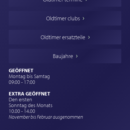
Oldtimers in Europa
Amerikanische Oldtimer
Oldtimer clubs
Englische Oldtimer
Französischer Oldtimer
Oldtimer ersatzteile
Deutsche Oldtimer
Italienische Oldtimer
Baujahre
Schwedische Oldtimer
Oldtimer mit h-kennzeichen
GEÖFFNET
Montag bis Samtag
Auto Oldtimer Markt
09:00 - 17:00
Oldtimer Classic
EXTRA GEÖFFNET
Oldtimer-Versicherung
Den ersten
Sonntag des Monats
Oldtimer-Clubs
10.00 - 14.00
November bis Februar ausgenommen
Oldtimer-Reisen
Oldtimerwerkstatt