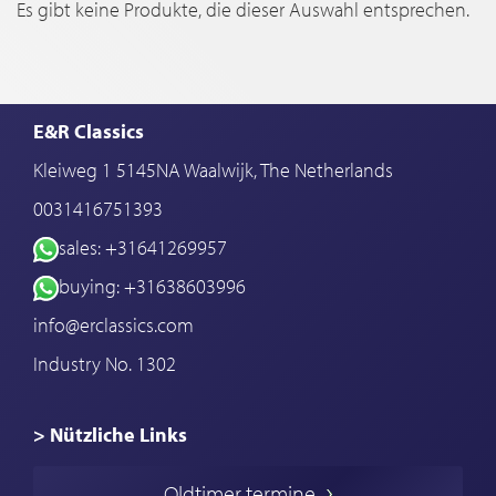
Es gibt keine Produkte, die dieser Auswahl entsprechen.
E&R Classics
Kleiweg 1 5145NA Waalwijk, The Netherlands
0031416751393
sales: +31641269957
buying: +31638603996
info@erclassics.com
Industry No. 1302
> Nützliche Links
Oldtimer Kaufen
Oldtimer termine