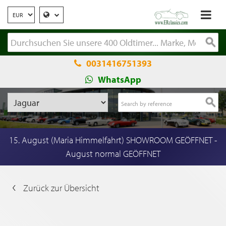
0031416751393
WhatsApp
15. August (Maria Himmelfahrt) SHOWROOM GEÖFFNET -
August normal GEÖFFNET
Zurück zur Übersicht